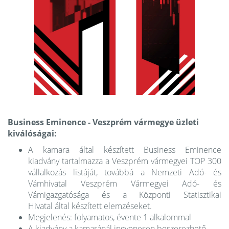
Business Eminence - Veszprém vármegye üzleti
kiválóságai:
A kamara által készített Business Eminence
kiadvány tartalmazza a Veszprém vármegyei TOP 300
vállalkozás listáját, továbbá a Nemzeti Adó- és
Vámhivatal Veszprém Vármegyei Adó- és
Vámigazgatósága és a Központi Statisztikai
Hivatal által készített elemzéseket.
Megjelenés: folyamatos, évente 1 alkalommal
A kiadvány a kamaránál ingyenesen beszerezhető.