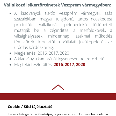
Vállalkozói sikertörténetek Veszprém vármegyében:
A kiadványok tíz-tíz Veszprém vármegyei, száz
százalékban magyar tulajdonú, tartós növekedést
produkáló vállalkozás példaértékű történeteit
mutatják be a cégindítás, a mérföldkövek, a
válsághelyzetek, mindennapi szakmai működés
témakörein keresztül a vállalati jövőképek és az
utódlás kérdésköréig.
Megjelenés: 2016, 2017, 2020
A kiadvány a kamaránál ingyenesen beszerezhető.
Megtekintés/letöltés:
2016
,
2017
,
2020
ADATKEZELÉSI
Cookie / Süti tájékoztató
TÁJÉKOZTATÓ
Kedves Látogató! Tájékoztatjuk, hogy a veszpremikamara.hu honlap a