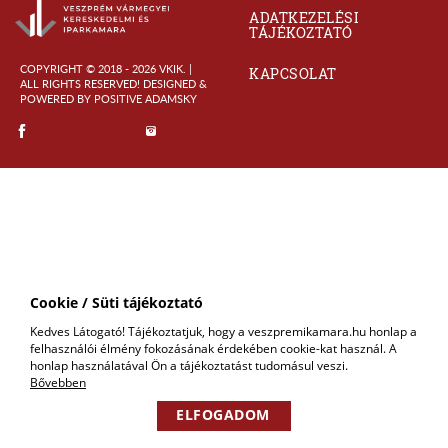
ADATKEZELÉSI
TÁJÉKOZTATÓ
COPYRIGHT © 2018 - 2026 VKIK. |
KAPCSOLAT
ALL RIGHTS RESERVED! DESIGNED &
POWERED BY
POSITIVE ADAMSKY
Cookie / Süti tájékoztató
Kedves Látogató! Tájékoztatjuk, hogy a veszpremikamara.hu honlap a
felhasználói élmény fokozásának érdekében cookie-kat használ. A
honlap használatával Ön a tájékoztatást tudomásul veszi.
Bővebben
ELFOGADOM