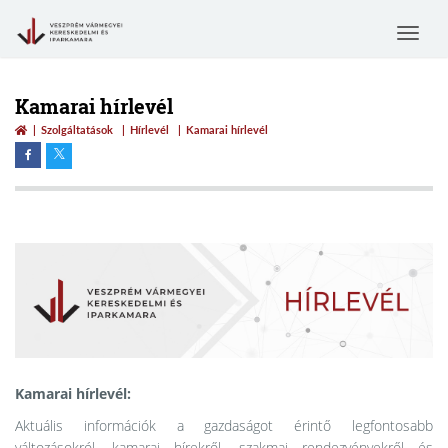
Toggle
navigat
Kamarai hírlevél
Szolgáltatások
Hírlevél
Kamarai hírlevél
Kamarai hírlevél:
Aktuális információk a gazdaságot érintő legfontosabb
változásokról, kamarai hírekről, szakmai rendezvényekről és