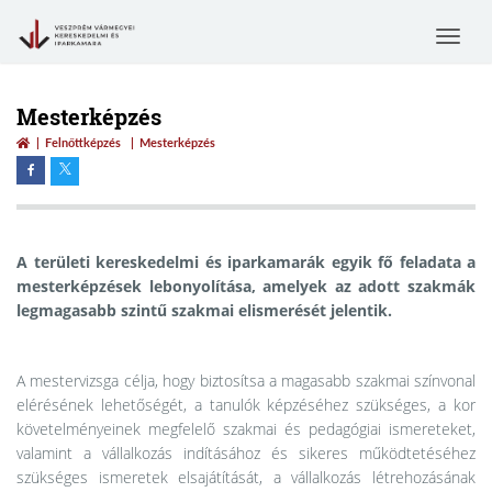
Toggle
navigat
Mesterképzés
Felnőttképzés
Mesterképzés
A területi kereskedelmi és iparkamarák egyik fő feladata a
mesterképzések lebonyolítása, amelyek az adott szakmák
legmagasabb szintű szakmai elismerését jelentik.
A mestervizsga célja, hogy biztosítsa a magasabb szakmai színvonal
elérésének lehetőségét, a tanulók képzéséhez szükséges, a kor
követelményeinek megfelelő szakmai és pedagógiai ismereteket,
valamint a vállalkozás indításához és sikeres működtetéséhez
szükséges ismeretek elsajátítását, a vállalkozás létrehozásának