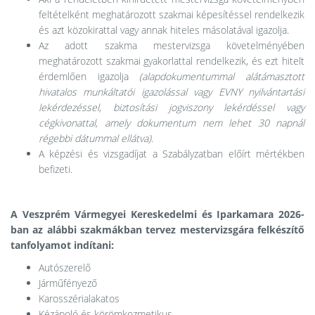
feltételként meghatározott szakmai képesítéssel rendelkezik
és azt közokirattal vagy annak hiteles másolatával igazolja.
Az adott szakma mestervizsga követelményében
meghatározott szakmai gyakorlattal rendelkezik, és ezt hitelt
érdemlően igazolja
(alapdokumentummal alátámasztott
hivatalos munkáltatói igazolással vagy EVNY nyilvántartási
lekérdezéssel, biztosítási jogviszony lekérdéssel vagy
cégkivonattal, amely dokumentum nem lehet 30 napnál
régebbi dátummal ellátva)
.
A képzési és vizsgadíjat a Szabályzatban előírt mértékben
befizeti.
A Veszprém Vármegyei Kereskedelmi és Iparkamara 2026-
ban az alábbi szakmákban tervez mestervizsgára felkészítő
tanfolyamot indítani:
Autószerelő
Járműfényező
Karosszérialakatos
Kézápoló és körömkozmetikus