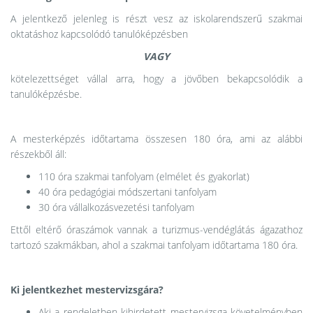
A jelentkező jelenleg is részt vesz az iskolarendszerű szakmai
oktatáshoz kapcsolódó tanulóképzésben
VAGY
kötelezettséget vállal arra, hogy a jövőben bekapcsolódik a
tanulóképzésbe.
A mesterképzés időtartama összesen 180 óra, ami az alábbi
részekből áll:
110 óra szakmai tanfolyam (elmélet és gyakorlat)
40 óra pedagógiai módszertani tanfolyam
30 óra vállalkozásvezetési tanfolyam
Ettől eltérő óraszámok vannak a turizmus-vendéglátás ágazathoz
tartozó szakmákban, ahol a szakmai tanfolyam időtartama 180 óra.
Ki jelentkezhet mestervizsgára?
Aki a rendeletben kihirdetett mestervizsga követelményben