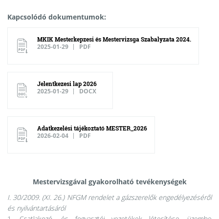
Kapcsolódó dokumentumok:
MKIK Mesterkepzesi és Mestervizsga Szabalyzata 2024.
2025-01-29
PDF
Jelentkezesi lap 2026
2025-01-29
DOCX
Adatkezelési tájékoztató MESTER_2026
2026-02-04
PDF
Mestervizsgával gyakorolható tevékenységek
I. 30/2009. (XI. 26.) NFGM rendelet a gázszerelők engedélyezéséről
és nyilvántartásáról
1. Csatlakozó- és fogyasztói vezetékek létesítése, üzembe