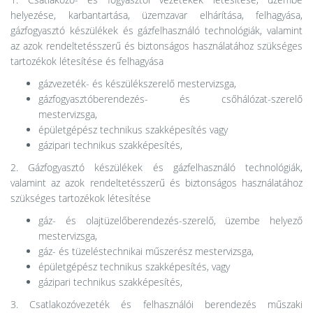
helyezése, karbantartása, üzemzavar elhárítása, felhagyása,
gázfogyasztó készülékek és gázfelhasználó technológiák, valamint
az azok rendeltetésszerű és biztonságos használatához szükséges
tartozékok létesítése és felhagyása
gázvezeték- és készülékszerelő mestervizsga,
gázfogyasztóberendezés- és csőhálózat-szerelő
mestervizsga,
épületgépész technikus szakképesítés vagy
gázipari technikus szakképesítés,
2. Gázfogyasztó készülékek és gázfelhasználó technológiák,
valamint az azok rendeltetésszerű és biztonságos használatához
szükséges tartozékok létesítése
gáz- és olajtüzelőberendezés-szerelő, üzembe helyező
mestervizsga,
gáz- és tüzeléstechnikai műszerész mestervizsga,
épületgépész technikus szakképesítés, vagy
gázipari technikus szakképesítés,
3. Csatlakozóvezeték és felhasználói berendezés műszaki