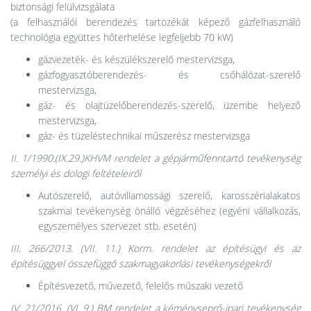
biztonsági felülvizsgálata
(a felhasználói berendezés tartozékát képező gázfelhasználó
technológia együttes hőterhelése legfeljebb 70 kW)
gázvezeték- és készülékszerelő mestervizsga,
gázfogyasztóberendezés- és csőhálózat-szerelő
mestervizsga,
gáz- és olajtüzelőberendezés-szerelő, üzembe helyező
mestervizsga,
gáz- és tüzeléstechnikai műszerész mestervizsga
II. 1/1990.(IX.29.)KHVM rendelet a gépjárműfenntartó tevékenység
személyi és dologi feltételeiről
Autószerelő, autóvillamossági szerelő, karosszérialakatos
szakmai tevékenység önálló végzéséhez (egyéni vállalkozás,
egyszemélyes szervezet stb. esetén)
III. 266/2013. (VII. 11.) Korm. rendelet az építésügyi és az
építésüggyel összefüggő szakmagyakorlási tevékenységekről
Építésvezető, művezető, felelős műszaki vezető
IV. 21/2016. (VI. 9.) BM rendelet a kéményseprő-ipari tevékenység