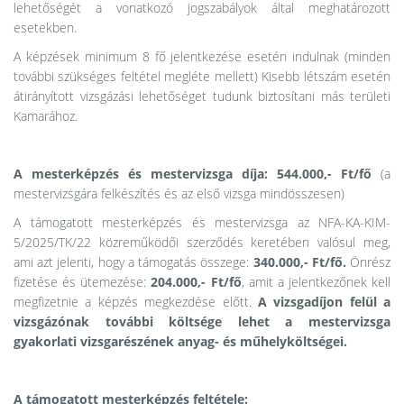
lehetőségét a vonatkozó jogszabályok által meghatározott
esetekben.
A képzések minimum 8 fő jelentkezése esetén indulnak (minden
további szükséges feltétel megléte mellett) Kisebb létszám esetén
átirányított vizsgázási lehetőséget tudunk biztosítani más területi
Kamarához.
A mesterképzés és mestervizsga díja:
544.000,- Ft/fő
(a
mestervizsgára felkészítés és az első vizsga mindösszesen)
A támogatott mesterképzés és mestervizsga az NFA-KA-KIM-
5/2025/TK/22 közreműködői szerződés keretében valósul meg,
ami azt jelenti, hogy a támogatás összege:
340.000,- Ft/fő.
Önrész
fizetése és ütemezése:
204.000,- Ft/fő
, amit a jelentkezőnek kell
megfizetnie a képzés megkezdése előtt.
A vizsgadíjon felül a
vizsgázónak további költsége lehet a mestervizsga
gyakorlati vizsgarészének anyag- és műhelyköltségei.
A támogatott mesterképzés feltétele: