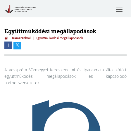
Toggle
navigat
Együttműködési megállapodások
Kamaránkról
Együttműködési megállapodások
A Veszprém Vármegyei Kereskedelmi és Iparkamara által kötött
együttműködési megállapodások és kapcsolódó
partnerszervezetek: