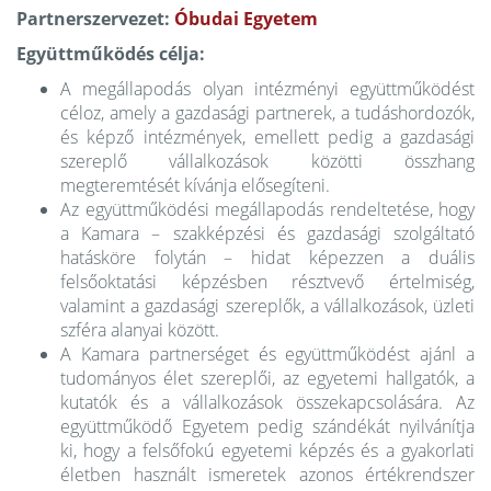
Partnerszervezet:
Óbudai Egyetem
Együttműködés célja:
A megállapodás olyan intézményi együttműködést
céloz, amely a gazdasági partnerek, a tudáshordozók,
és képző intézmények, emellett pedig a gazdasági
szereplő vállalkozások közötti összhang
megteremtését kívánja elősegíteni.
Az együttműködési megállapodás rendeltetése, hogy
a Kamara – szakképzési és gazdasági szolgáltató
hatásköre folytán – hidat képezzen a duális
felsőoktatási képzésben résztvevő értelmiség,
valamint a gazdasági szereplők, a vállalkozások, üzleti
szféra alanyai között.
A Kamara partnerséget és együttműködést ajánl a
tudományos élet szereplői, az egyetemi hallgatók, a
kutatók és a vállalkozások összekapcsolására. Az
együttműködő Egyetem pedig szándékát nyilvánítja
ki, hogy a felsőfokú egyetemi képzés és a gyakorlati
életben használt ismeretek azonos értékrendszer