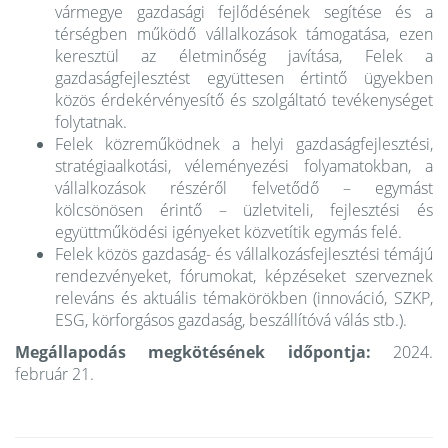
vármegye gazdasági fejlődésének segítése és a
térségben működő vállalkozások támogatása, ezen
keresztül az életminőség javítása, Felek a
gazdaságfejlesztést együttesen értintő ügyekben
közös érdekérvényesítő és szolgáltató tevékenységet
folytatnak.
Felek közreműködnek a helyi gazdaságfejlesztési,
stratégiaalkotási, véleményezési folyamatokban, a
vállalkozások részéről felvetődő – egymást
kölcsönösen érintő – üzletviteli, fejlesztési és
együttműködési igényeket közvetítik egymás felé.
Felek közös gazdaság- és vállalkozásfejlesztési témájú
rendezvényeket, fórumokat, képzéseket szerveznek
releváns és aktuális témakörökben (innováció, SZKP,
ESG, körforgásos gazdaság, beszállítóvá válás stb.).
Megállapodás megkötésének időpontja:
2024.
február 21.