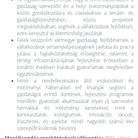
gazdaság szereplőit és a helyi önkormányzatokat a
közös gondolkodásra és cselekvésre a terület- és
gazdaságfejlesztésben, közös projektek
megvalósításában, segítsék a vállalkozások fejlődését,
ezen keresztül az életminőség javulását.
Felek Veszprém vármegye gazdasági fejlődésének, a
vállalkozások versenyképességének javítása és piacra
jutása, a foglalkoztatottság elősegítése, valamint a
térség infrastruktúrájának fejlesztése érdekében a
korábbi években kialakult gyakorlatnak megfelelően
együttműködnek.
Felek a rendelkezésükre álló eszközökkel és
intézményi hátterükkel elő kívánják segíteni a
gazdaságot érintő döntések, fejlesztési programok
mielőbbi gyakorlati alkalmazását olyan új szervezési
formákkal és intézményi keretekkel, mint a
kerekasztalok, kollégiumok, innovációs láncok,
klaszterek, és ezekbe minél nagyobb számú kkv
szereplőt kívánnak bevonni.