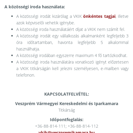
A közösségi iroda használata:
A közösségi irodát kizárólag a VKIK
önkéntes tagjai
, illetve
azok képviselői vehetik igénybe.
A közösségi iroda használatáért díjat a VKIK nem számít fel.
A közösségi irodát egy vállalkozás alkalmanként legfeljebb 3
óra időtartamban, havonta legfeljebb 5 alkalommal
használhatja.
A közösségi irodában egyszerre maximum 4 fő tartózkodhat.
A közösségi iroda használatára vonatkozó igényt előzetesen
a VKIK titkárságán kell jelezni személyesen, e-mailben vagy
telefonon.
KAPCSOLATFELVÉTEL:
Veszprém Vármegyei Kereskedelmi és Iparkamara
Titkárság
Időpontfoglalás:
+36-88-814-111; +36-88-814-112
vkik@veszpremikamara.hu