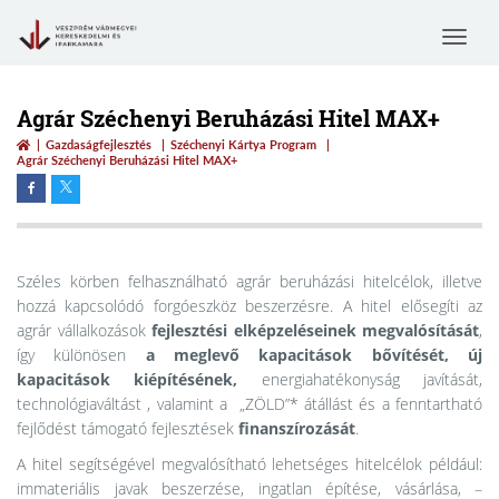
Toggle
navigat
Agrár Széchenyi Beruházási Hitel MAX+
Gazdaságfejlesztés
Széchenyi Kártya Program
Agrár Széchenyi Beruházási Hitel MAX+
Széles körben felhasználható agrár beruházási hitelcélok, illetve
hozzá kapcsolódó forgóeszköz beszerzésre. A hitel elősegíti az
agrár vállalkozások
fejlesztési elképzeléseinek megvalósítását
,
így különösen
a meglevő kapacitások bővítését, új
kapacitások kiépítésének
,
energiahatékonyság javítását,
technológiaváltást , valamint a „ZÖLD”* átállást és a fenntartható
fejlődést támogató fejlesztések
finanszírozását
.
A hitel segítségével megvalósítható lehetséges hitelcélok például:
immateriális javak beszerzése, ingatlan építése, vásárlása, –