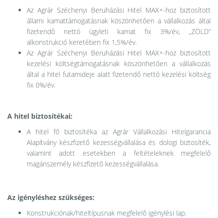
Az Agrár Széchenyi Beruházási Hitel MAX+-hoz biztosított
állami kamattámogatásnak köszönhetően a vállalkozás által
fizetendő nettó ügyleti kamat fix 3%/év, „ZÖLD”
alkonstrukció keretében fix 1,5%/év.
Az Agrár Széchenyi Beruházási Hitel MAX+-hoz biztosított
kezelési költségtámogatásnak köszönhetően a vállalkozás
által a hitel futamideje alatt fizetendő nettó kezelési költség
fix 0%/év.
A hitel biztosítékai:
A hitel fő biztosítéka az Agrár Vállalkozási Hitelgarancia
Alapítvány készfizető kezességvállalása és dologi biztosíték,
valamint adott esetekben a feltételeknek megfelelő
magánszemély készfizető kezességvállalása.
Az igényléshez szükséges:
Konstrukciónak/hiteltípusnak megfelelő igénylési lap.