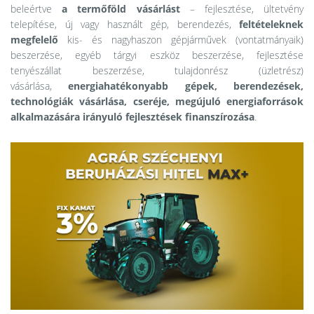
beleértve
a termőföld vásárlást
– fejlesztése, ültetvény
telepítése, új vagy használt gép, berendezés,
feltételeknek
megfelelő
kis- és nagyhaszon gépjárművek (vontatmányaik)
beszerzése, egyéb tárgyi eszköz beszerzése, fejlesztése
tenyészállat beszerzése, tulajdonrész (üzletrész)
vásárlása,
energiahatékonyabb gépek, berendezések,
technológiák vásárlása, cseréje, megújuló energiaforrások
alkalmazására irányuló fejlesztések finanszírozása
.