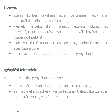
Előnyei:
széles körben alkalmas agrár beruházási vagy akár
hitelkiváltási célok megvalósítására,
kiemelt mértékű állami kamat-, kezelési költség- és
kezességi díjtámogatás csökkenti a vállalkozások által
fizetendő hiteldíjat,
akár 750 millió forint hitelösszeg is igényelhető, max. 10
éves futamidőre,
a hitel az ország több mint 100 pontján igényelhető.
Igénylési feltételek:
Minden olyan kkv igényelheti, amelynek
nincs lejárt köztartozása, sem lejárt hiteltartozása,
és megfelel a Széchenyi Kártya Program Üzletszabályzatában
meghatározott egyéb feltételeknek.