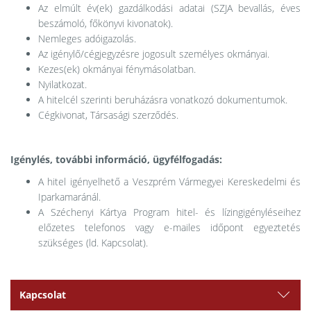
Az elmúlt év(ek) gazdálkodási adatai (SZJA bevallás, éves
beszámoló, főkönyvi kivonatok).
Nemleges adóigazolás.
Az igénylő/cégjegyzésre jogosult személyes okmányai.
Kezes(ek) okmányai fénymásolatban.
Nyilatkozat.
A hitelcél szerinti beruházásra vonatkozó dokumentumok.
Cégkivonat, Társasági szerződés.
Igénylés, további információ, ügyfélfogadás:
A hitel igényelhető a Veszprém Vármegyei Kereskedelmi és
Iparkamaránál.
A Széchenyi Kártya Program hitel- és lízingigényléseihez
előzetes telefonos vagy e-mailes időpont egyeztetés
szükséges (ld. Kapcsolat).
Kapcsolat