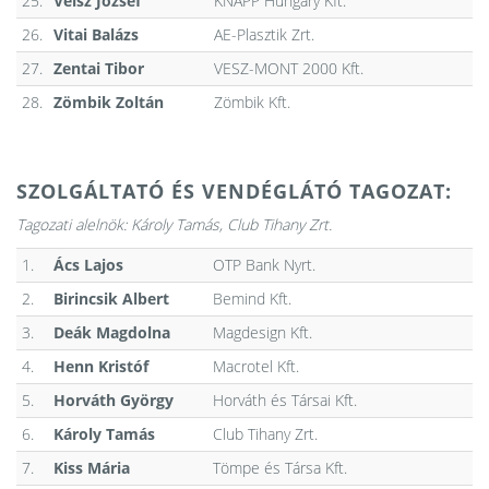
25.
Veisz József
KNAPP Hungary Kft.
26.
Vitai Balázs
AE-Plasztik Zrt.
27.
Zentai Tibor
VESZ-MONT 2000 Kft.
28.
Zömbik Zoltán
Zömbik Kft.
SZOLGÁLTATÓ ÉS VENDÉGLÁTÓ TAGOZAT:
Tagozati alelnök: Károly Tamás, Club Tihany Zrt.
1.
Ács Lajos
OTP Bank Nyrt.
2.
Birincsik Albert
Bemind Kft.
3.
Deák Magdolna
Magdesign Kft.
4.
Henn Kristóf
Macrotel Kft.
5.
Horváth György
Horváth és Társai Kft.
6.
Károly Tamás
Club Tihany Zrt.
7.
Kiss Mária
Tömpe és Társa Kft.