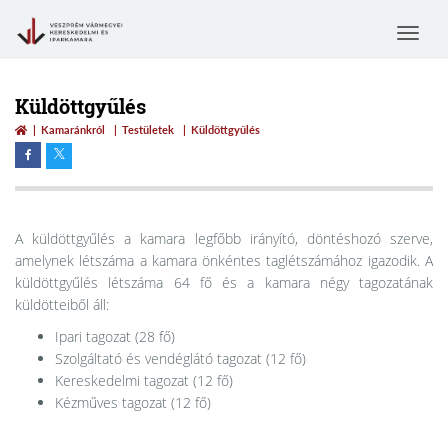
Toggle
navigat
Küldöttgyűlés
Kamaránkról
Testületek
Küldöttgyűlés
A küldöttgyűlés a kamara legfőbb irányító, döntéshozó szerve,
amelynek létszáma a kamara önkéntes taglétszámához igazodik. A
küldöttgyűlés létszáma 64 fő és a kamara négy tagozatának
küldötteiből áll:
Ipari tagozat (28 fő)
Szolgáltató és vendéglátó tagozat (12 fő)
Kereskedelmi tagozat (12 fő)
Kézműves tagozat (12 fő)