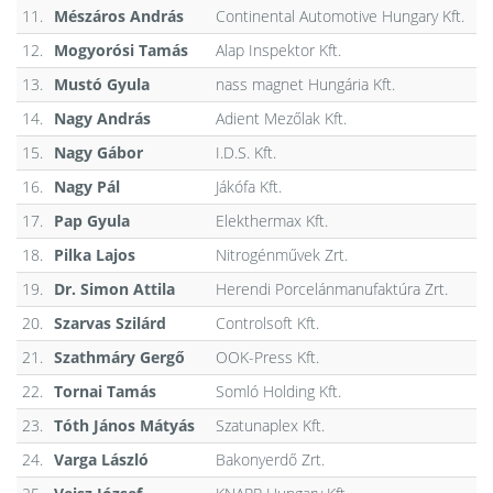
11.
Mészáros András
Continental Automotive Hungary Kft.
12.
Mogyorósi Tamás
Alap Inspektor Kft.
13.
Mustó Gyula
nass magnet Hungária Kft.
14.
Nagy András
Adient Mezőlak Kft.
15.
Nagy Gábor
I.D.S. Kft.
16.
Nagy Pál
Jákófa Kft.
17.
Pap Gyula
Elekthermax Kft.
18.
Pilka Lajos
Nitrogénművek Zrt.
19.
Dr. Simon Attila
Herendi Porcelánmanufaktúra Zrt.
20.
Szarvas Szilárd
Controlsoft Kft.
21.
Szathmáry Gergő
OOK-Press Kft.
22.
Tornai Tamás
Somló Holding Kft.
23.
Tóth János Mátyás
Szatunaplex Kft.
24.
Varga László
Bakonyerdő Zrt.