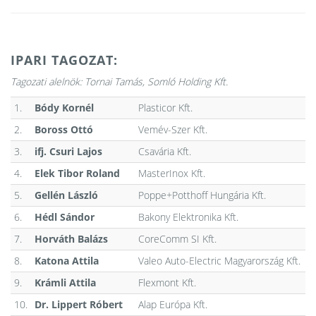
IPARI TAGOZAT:
Tagozati alelnök: Tornai Tamás, Somló Holding Kft.
1.
Bódy Kornél
Plasticor Kft.
2.
Boross Ottó
Vemév-Szer Kft.
3.
ifj. Csuri Lajos
Csavária Kft.
4.
Elek Tibor Roland
MasterInox Kft.
5.
Gellén László
Poppe+Potthoff Hungária Kft.
6.
Hédl Sándor
Bakony Elektronika Kft.
7.
Horváth Balázs
CoreComm SI Kft.
8.
Katona Attila
Valeo Auto-Electric Magyarország Kft.
9.
Krámli Attila
Flexmont Kft.
10.
Dr. Lippert Róbert
Alap Európa Kft.