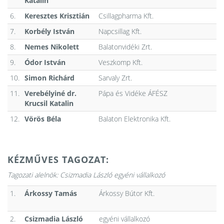
Katalin
6.
Keresztes Krisztián
Csillagpharma Kft.
7.
Korbély István
Napcsillag Kft.
8.
Nemes Nikolett
Balatonvidéki Zrt.
9.
Ódor István
Veszkomp Kft.
10.
Simon Richárd
Sarvaly Zrt.
11.
Verebélyiné dr.
Pápa és Vidéke ÁFÉSZ
Krucsil Katalin
12.
Vörös Béla
Balaton Elektronika Kft.
KÉZMŰVES TAGOZAT:
Tagozati alelnök:
Csizmadia László egyéni vállalkozó
1.
Árkossy Tamás
Árkossy Bútor Kft.
2.
Csizmadia László
egyéni vállalkozó