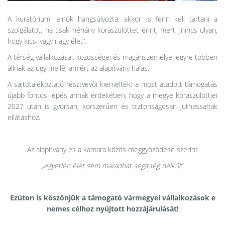
A kuratóriumi elnök hangsúlyozta: akkor is fenn kell tartani a
szolgálatot, ha csak néhány koraszülöttet érint, mert „nincs olyan,
hogy kicsi vagy nagy élet”.
A térség vállalkozásai, közösségei és magánszemélyei egyre többen
állnak az ügy mellé, amiért az alapítvány hálás.
A sajtótájékoztató résztvevői kiemelték: a most átadott támogatás
újabb fontos lépés annak érdekében, hogy a megye koraszülöttjei
2027 után is gyorsan, korszerűen és biztonságosan juthassanak
ellátáshoz.
Az alapítvány és a kamara közös meggyőződése szerint
„egyetlen élet sem maradhat segítség nélkül”.
Ezúton is köszönjük a támogató vármegyei vállalkozások e
nemes célhoz nyújtott hozzájárulását!