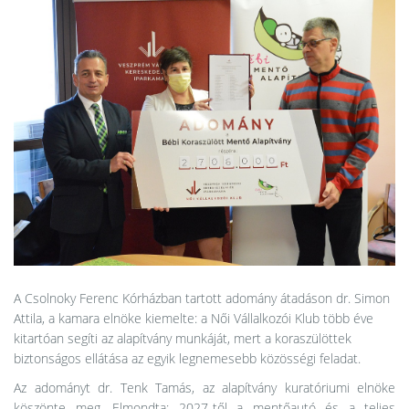
A Csolnoky Ferenc Kórházban tartott adomány átadáson dr. Simon
Attila, a kamara elnöke kiemelte: a Női Vállalkozói Klub több éve
kitartóan segíti az alapítvány munkáját, mert a koraszülöttek
biztonságos ellátása az egyik legnemesebb közösségi feladat.
Az adományt dr. Tenk Tamás, az alapítvány kuratóriumi elnöke
köszönte meg. Elmondta: 2027-től a mentőautó és a teljes