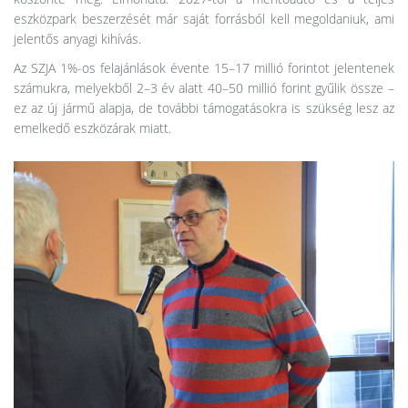
eszközpark beszerzését már saját forrásból kell megoldaniuk, ami
jelentős anyagi kihívás.
Az SZJA 1%-os felajánlások évente 15–17 millió forintot jelentenek
számukra, melyekből 2–3 év alatt 40–50 millió forint gyűlik össze –
ez az új jármű alapja, de további támogatásokra is szükség lesz az
emelkedő eszközárak miatt.