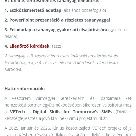
Az online, térítésmentes tananyag felépítése:
1. Eszközismertető adatlap
(általános összefoglaló)
2. PowerPoint prezentáció a részletes tananyaggal
3. Feladatlap a tananyag gyakorlati elsajátítására
(gyakorlati
feladat)
4.
Ellenőrző kérdések
(teszt)
A tananyag 1-3. részei a lenti csatolmányokban elérhetők és
letölthetők, míg a 4. rész, az ellenőrző kérdések a fenti linkre
kattintva.
Háttérinformációk:
A Veszprém Vármegyei Kereskedelmi és Iparkamara két
nemzetközi partner együttműködésében sikeresen valósította meg
a
VETech - Digital Skills for Tomorrow's SMEs
(Digitális
készségfejlesztés a jövő kkv-inek) című projektmunkát.
A 2025. január és 2026. június között zajlott VETech projekt célja
szakképzésben résztvevő diákok és tanárok digitális készségeinek