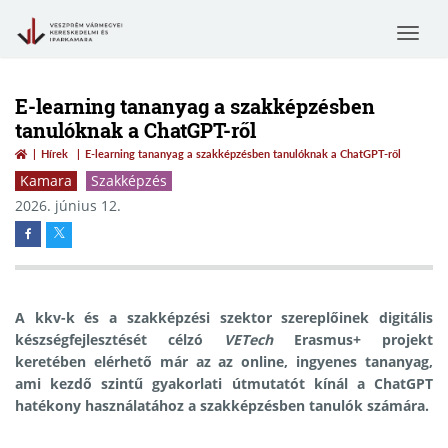
Toggle
navigat
E-learning tananyag a szakképzésben
tanulóknak a ChatGPT-ről
Hírek
E-learning tananyag a szakképzésben tanulóknak a ChatGPT-ről
Kamara
Szakképzés
2026. június 12.
A kkv-k és a szakképzési szektor szereplőinek digitális
készségfejlesztését célzó
VETech
Erasmus+ projekt
keretében elérhető már az az online, ingyenes tananyag,
ami kezdő szintű gyakorlati útmutatót kínál a ChatGPT
hatékony használatához a szakképzésben tanulók számára.