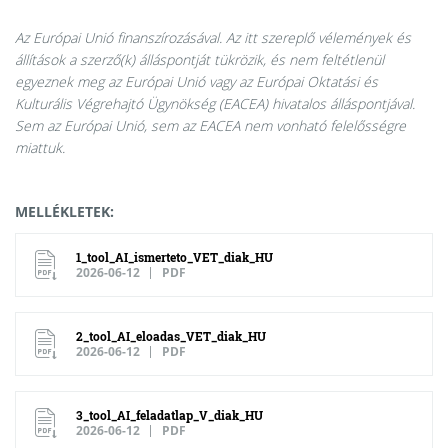
Az Európai Unió finanszírozásával. Az itt szereplő vélemények és
állítások a szerző(k) álláspontját tükrözik, és nem feltétlenül
egyeznek meg az Európai Unió vagy az Európai Oktatási és
Kulturális Végrehajtó Ügynökség (EACEA) hivatalos álláspontjával.
Sem az Európai Unió, sem az EACEA nem vonható felelősségre
miattuk.
MELLÉKLETEK:
1_tool_AI_ismerteto_VET_diak_HU
2026-06-12
PDF
2_tool_AI_eloadas_VET_diak_HU
2026-06-12
PDF
3_tool_AI_feladatlap_V_diak_HU
2026-06-12
PDF