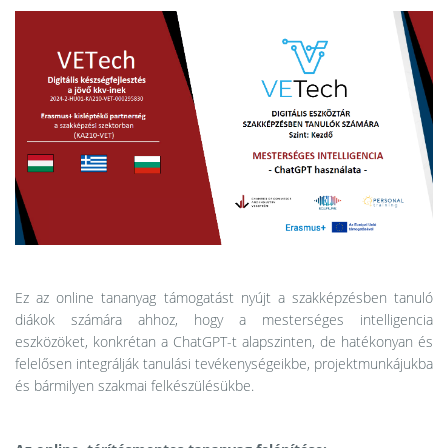
Ez az online tananyag támogatást nyújt a szakképzésben tanuló
diákok számára ahhoz, hogy a mesterséges intelligencia
eszközöket, konkrétan a ChatGPT-t alapszinten, de hatékonyan és
felelősen integrálják tanulási tevékenységeikbe, projektmunkájukba
és bármilyen szakmai felkészülésükbe.