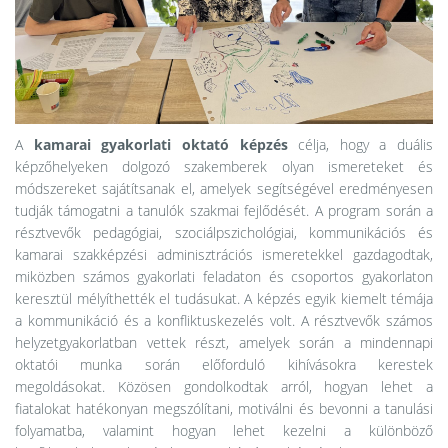
A
kamarai gyakorlati oktató képzés
célja, hogy a duális
képzőhelyeken dolgozó szakemberek olyan ismereteket és
módszereket sajátítsanak el, amelyek segítségével eredményesen
tudják támogatni a tanulók szakmai fejlődését. A program során a
résztvevők pedagógiai, szociálpszichológiai, kommunikációs és
kamarai szakképzési adminisztrációs ismeretekkel gazdagodtak,
miközben számos gyakorlati feladaton és csoportos gyakorlaton
keresztül mélyíthették el tudásukat. A képzés egyik kiemelt témája
a kommunikáció és a konfliktuskezelés volt. A résztvevők számos
helyzetgyakorlatban vettek részt, amelyek során a mindennapi
oktatói munka során előforduló kihívásokra kerestek
megoldásokat. Közösen gondolkodtak arról, hogyan lehet a
fiatalokat hatékonyan megszólítani, motiválni és bevonni a tanulási
folyamatba, valamint hogyan lehet kezelni a különböző