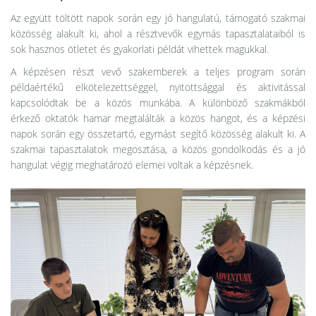
Az együtt töltött napok során egy jó hangulatú, támogató szakmai
közösség alakult ki, ahol a résztvevők egymás tapasztalataiból is
sok hasznos ötletet és gyakorlati példát vihettek magukkal.
A képzésen részt vevő szakemberek a teljes program során
példaértékű elkötelezettséggel, nyitottsággal és aktivitással
kapcsolódtak be a közös munkába. A különböző szakmákból
érkező oktatók hamar megtalálták a közös hangot, és a képzési
napok során egy összetartó, egymást segítő közösség alakult ki. A
szakmai tapasztalatok megosztása, a közös gondolkodás és a jó
hangulat végig meghatározó elemei voltak a képzésnek.