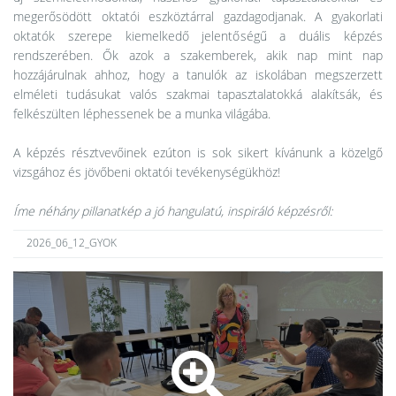
megerősödött oktatói eszköztárral gazdagodjanak. A gyakorlati
oktatók szerepe kiemelkedő jelentőségű a duális képzés
rendszerében. Ők azok a szakemberek, akik nap mint nap
hozzájárulnak ahhoz, hogy a tanulók az iskolában megszerzett
elméleti tudásukat valós szakmai tapasztalatokká alakítsák, és
felkészülten léphessenek be a munka világába.
A képzés résztvevőinek ezúton is sok sikert kívánunk a közelgő
vizsgához és jövőbeni oktatói tevékenységükhöz!
Íme néhány pillanatkép a jó hangulatú, inspiráló képzésről:
2026_06_12_GYOK