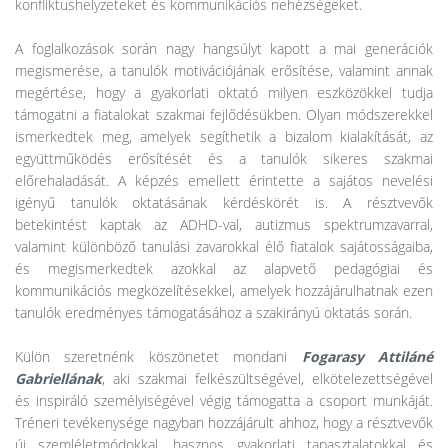
konfliktushelyzeteket és kommunikációs nehézségeket.
A foglalkozások során nagy hangsúlyt kapott a mai generációk
megismerése, a tanulók motivációjának erősítése, valamint annak
megértése, hogy a gyakorlati oktató milyen eszközökkel tudja
támogatni a fiatalokat szakmai fejlődésükben. Olyan módszerekkel
ismerkedtek meg, amelyek segíthetik a bizalom kialakítását, az
együttműködés erősítését és a tanulók sikeres szakmai
előrehaladását. A képzés emellett érintette a sajátos nevelési
igényű tanulók oktatásának kérdéskörét is. A résztvevők
betekintést kaptak az ADHD-val, autizmus spektrumzavarral,
valamint különböző tanulási zavarokkal élő fiatalok sajátosságaiba,
és megismerkedtek azokkal az alapvető pedagógiai és
kommunikációs megközelítésekkel, amelyek hozzájárulhatnak ezen
tanulók eredményes támogatásához a szakirányú oktatás során.
Külön szeretnénk köszönetet mondani
Fogarasy Attiláné
Gabriellának
, aki szakmai felkészültségével, elkötelezettségével
és inspiráló személyiségével végig támogatta a csoport munkáját.
Tréneri tevékenysége nagyban hozzájárult ahhoz, hogy a résztvevők
új szemléletmódokkal, hasznos gyakorlati tapasztalatokkal és