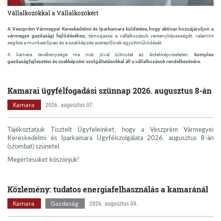
Vállalkozókkal a Vállalkozókért
A Veszprém Vármegyei Kereskedelmi és Iparkamara küldetése, hogy aktívan hozzájáruljon a
vármegye gazdasági fejlődéséhez,
támogassa a vállalkozások versenyképességét, valamint
segítse a munkaerőpiac és a szakképzés szereplőinek együttműködését.
A kamara tevékenysége ma már jóval túlmutat az érdekképviseleten:
komplex
gazdaságfejlesztési és szakképzési szolgáltatásokkal áll a vállalkozások rendelkezésére.
Kamarai ügyfélfogadási szünnap 2026. augusztus 8-án
Kamara
2026. augusztus 07.
Tájékoztatjuk Tisztelt Ügyfeleinket, hogy a Veszprém Vármegyei
Kereskedelmi és Iparkamara Ügyfélszolgálata 2026. augusztus 8-án
(szombat) szünetel.
Megértésüket köszönjük!
Közlemény: tudatos energiafelhasználás a kamaránál
Kamara
Gazdaság
2026. augusztus 04.