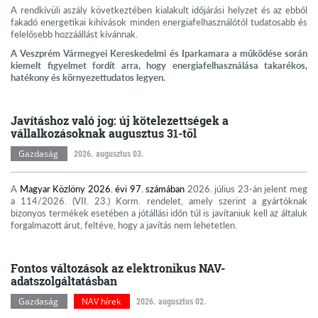
A rendkívüli aszály következtében kialakult időjárási helyzet és az ebből
fakadó energetikai kihívások minden energiafelhasználótól tudatosabb és
felelősebb hozzáállást kívánnak.
A Veszprém Vármegyei Kereskedelmi és Iparkamara a működése során
kiemelt figyelmet fordít arra, hogy energiafelhasználása takarékos,
hatékony és környezettudatos legyen.
Javításhoz való jog: új kötelezettségek a
vállalkozásoknak augusztus 31-től
Gazdaság
2026. augusztus 03.
A
Magyar Közlöny 2026. évi 97. számában
2026. július 23-án jelent meg
a 114/2026. (VII. 23.) Korm. rendelet, amely szerint a gyártóknak
bizonyos termékek esetében a jótállási időn túl is javítaniuk kell az általuk
forgalmazott árut, feltéve, hogy a javítás nem lehetetlen.
Fontos változások az elektronikus NAV-
adatszolgáltatásban
Gazdaság
NAV hírek
2026. augusztus 02.