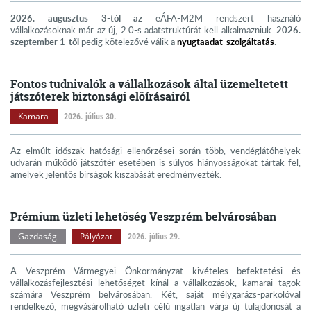
2026. augusztus 3-tól az
eÁFA-M2M rendszert használó
vállalkozásoknak már az új, 2.0-s adatstruktúrát kell alkalmazniuk.
2026.
szeptember 1-től
pedig kötelezővé válik a
nyugtaadat-szolgáltatás
.
Fontos tudnivalók a vállalkozások által üzemeltetett
játszóterek biztonsági előírásairól
Kamara
2026. július 30.
Az elmúlt időszak hatósági ellenőrzései során több, vendéglátóhelyek
udvarán működő játszótér esetében is súlyos hiányosságokat tártak fel,
amelyek jelentős bírságok kiszabását eredményezték.
Prémium üzleti lehetőség Veszprém belvárosában
Gazdaság
Pályázat
2026. július 29.
A Veszprém Vármegyei Önkormányzat kivételes befektetési és
vállalkozásfejlesztési lehetőséget kínál a vállalkozások, kamarai tagok
számára Veszprém belvárosában. Két, saját mélygarázs-parkolóval
rendelkező, megvásárolható üzleti célú ingatlan várja új tulajdonosát a