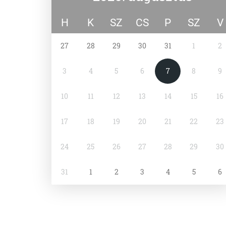
H
K
SZ
CS
P
SZ
V
27
28
29
30
31
1
2
3
4
5
6
7
8
9
10
11
12
13
14
15
16
17
18
19
20
21
22
23
24
25
26
27
28
29
30
31
1
2
3
4
5
6