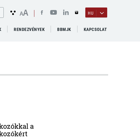
A
A
HU
K
RENDEZVÉNYEK
BBMJK
KAPCSOLAT
lkozókkal a
lkozókért