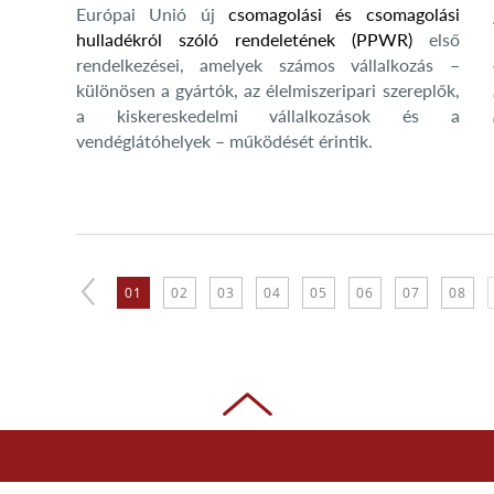
Európai Unió új
csomagolási és csomagolási
hulladékról szóló rendeletének (PPWR)
első
rendelkezései, amelyek számos vállalkozás –
különösen a gyártók, az élelmiszeripari szereplők,
a kiskereskedelmi vállalkozások és a
vendéglátóhelyek – működését érintik.
01
02
03
04
05
06
07
08