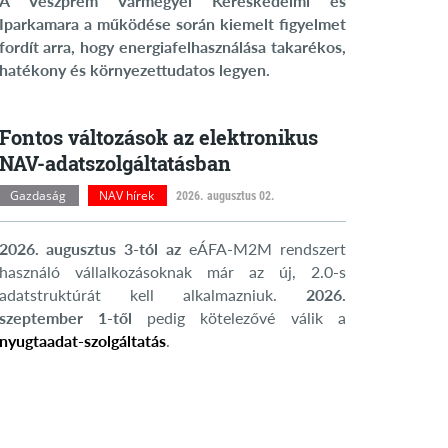
A Veszprém Vármegyei Kereskedelmi és
Iparkamara a működése során kiemelt figyelmet
fordít arra, hogy energiafelhasználása takarékos,
hatékony és környezettudatos legyen.
Fontos változások az elektronikus
NAV-adatszolgáltatásban
Gazdaság
NAV hírek
2026. augusztus 02.
2026. augusztus 3-tól az
eÁFA-M2M rendszert
használó vállalkozásoknak már az új, 2.0-s
adatstruktúrát kell alkalmazniuk.
2026.
szeptember 1-től
pedig kötelezővé válik a
nyugtaadat-szolgáltatás
.