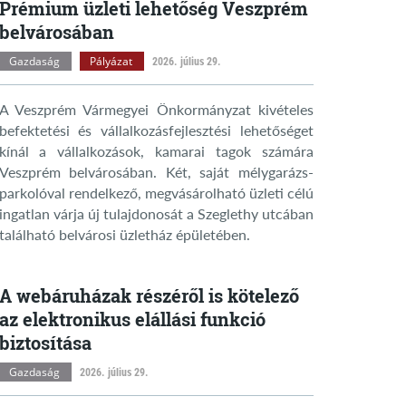
Prémium üzleti lehetőség Veszprém
belvárosában
Gazdaság
Pályázat
2026. július 29.
A Veszprém Vármegyei Önkormányzat kivételes
befektetési és vállalkozásfejlesztési lehetőséget
kínál a vállalkozások, kamarai tagok számára
Veszprém belvárosában. Két, saját mélygarázs-
parkolóval rendelkező, megvásárolható üzleti célú
ingatlan várja új tulajdonosát a Szeglethy utcában
található belvárosi üzletház épületében.
A webáruházak részéről is kötelező
az elektronikus elállási funkció
biztosítása
Gazdaság
2026. július 29.