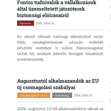
Fontos tudnivalók a vállalkozások
által üzemeltetett játszóterek
biztonsági előírásairól
Kamara
2026. július 30.
Az elmúlt időszak hatósági ellenőrzései során
több, vendéglátóhelyek udvarán működő
játszótér esetében is súlyos hiányosságokat
tártak fel, amelyek jelentős bírságok kiszabását
eredményezték.
Augusztustól alkalmazandók az EU
új csomagolási szabályai
Gazdaságfejlesztés
Gazdaság
2026. július 29.
2026. augusztus 12-től alkalmazandóvá válnak az