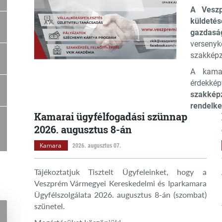
A Veszp
küldeté
gazdasá
versenyk
szakképz
A kama
érdekké
szakkép
rendelke
Kamarai ügyfélfogadási szünnap
2026. augusztus 8-án
Kamara
2026. augusztus 07.
Tájékoztatjuk Tisztelt Ügyfeleinket, hogy a
Veszprém Vármegyei Kereskedelmi és Iparkamara
Ügyfélszolgálata 2026. augusztus 8-án (szombat)
szünetel.