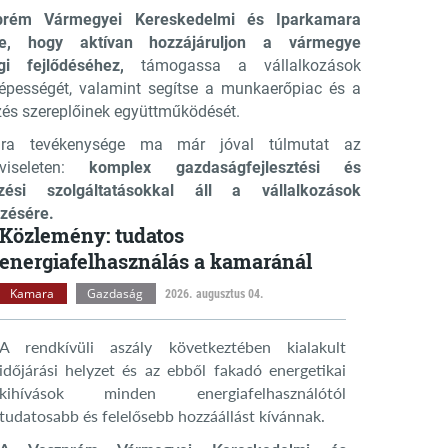
rém Vármegyei Kereskedelmi és Iparkamara
se, hogy aktívan hozzájáruljon a vármegye
gi fejlődéséhez,
támogassa a vállalkozások
épességét, valamint segítse a munkaerőpiac és a
és szereplőinek együttműködését.
ra tevékenysége ma már jóval túlmutat az
pviseleten:
komplex gazdaságfejlesztési és
zési szolgáltatásokkal áll a vállalkozások
zésére.
Közlemény: tudatos
energiafelhasználás a kamaránál
Kamara
Gazdaság
2026. augusztus 04.
A rendkívüli aszály következtében kialakult
időjárási helyzet és az ebből fakadó energetikai
kihívások minden energiafelhasználótól
tudatosabb és felelősebb hozzáállást kívánnak.