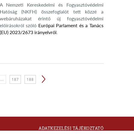
A Nemzeti Kereskedelmi és Fogyasztóvédelmi
Hatóság (NKFH) összefoglalót tett közzé a
webáruházakat érintő új fogyasztóvédelmi
előírásokról szóló
Európai Parlament és a Tanács
(EU) 2023/2673 irányelvről
.
...
187
188
ADATKEZELÉSI TÁJÉKOZTATÓ