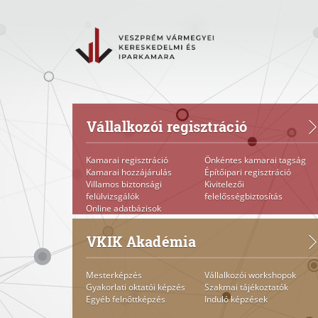
Vállalkozói regisztráció
Kamarai regisztráció
Önkéntes kamarai tagság
Kamarai hozzájárulás
Építőipari regisztráció
Villamos biztonsági
Kivitelezői
felülvizsgálók
felelősségbiztosítás
Online adatbázisok
VKIK Akadémia
Mesterképzés
Vállalkozói workshopok
Gyakorlati oktatói képzés
Szakmai tájékoztatók
Egyéb felnőttképzés
Induló képzések