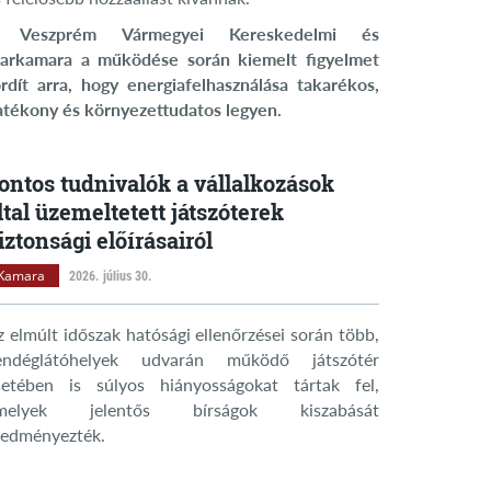
 Veszprém Vármegyei Kereskedelmi és
parkamara a működése során kiemelt figyelmet
ordít arra, hogy energiafelhasználása takarékos,
atékony és környezettudatos legyen.
ontos tudnivalók a vállalkozások
ltal üzemeltetett játszóterek
iztonsági előírásairól
Kamara
2026. július 30.
z elmúlt időszak hatósági ellenőrzései során több,
endéglátóhelyek udvarán működő játszótér
setében is súlyos hiányosságokat tártak fel,
melyek jelentős bírságok kiszabását
redményezték.