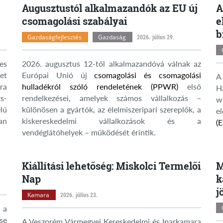
Augusztustól alkalmazandók az EU új
A
csomagolási szabályai
e
b
Gazdaságfejlesztés
Gazdaság
2026. július 29.
es
2026. augusztus 12-től alkalmazandóvá válnak az
et
Európai Unió új
csomagolási és csomagolási
A
ra
hulladékról szóló rendeletének (PPWR)
első
H
s-
rendelkezései, amelyek számos vállalkozás –
w
lú
különösen a gyártók, az élelmiszeripari szereplők, a
e
an
kiskereskedelmi vállalkozások és a
(
vendéglátóhelyek – működését érintik.
Kiállítási lehetőség: Miskolci Termelői
M
Nap
k
j
Kamara
2026. július 23.
 a
se
A Veszprém Vármegyei Kereskedelmi és Iparkamara