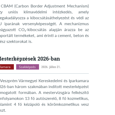
 CBAM (Carbon Border Adjustment Mechanism)
gy uniós klímavédelmi intézkedés, amely
egakadályozza a kibocsátásáthelyezést és védi az
U iparának versenyképességét. A mechanizmus
eágyazott CO₂-kibocsátás alapján árazza be az
mportált termékeket, ami érinti a cement, beton és
sz szektorokat is.
esterképzések 2026-ban
Kamara
Szakképzés
2026. július 21.
 Veszprém Vármegyei Kereskedelmi és Iparkamara
026-ban három szakmában indított mesterképzést
ámogatott formában. A mestervizsgára felkészítő
anfolyamokon 13 fő autószerelő, 8 fő kozmetikus,
alamint 4 fő kézápoló és körömkozmetikus vesz
szt.