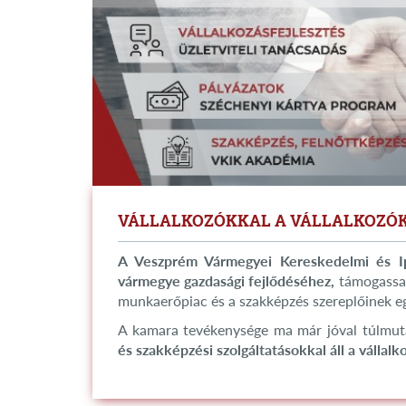
VÁLLALKOZÓKKAL A VÁLLALKOZÓ
A Veszprém Vármegyei Kereskedelmi és Ip
vármegye gazdasági fejlődéséhez,
támogassa 
munkaerőpiac és a szakképzés szereplőinek 
A kamara tevékenysége ma már jóval túlmut
és szakképzési szolgáltatásokkal áll a vállal