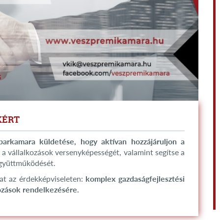
KÉRT
arkamara küldetése, hogy aktívan hozzájáruljon a
a vállalkozások versenyképességét, valamint segítse a
együttműködését.
at az érdekképviseleten:
komplex gazdaságfejlesztési
kozások rendelkezésére.