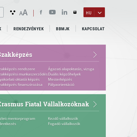
A
A
HU
K
RENDEZVÉNYEK
BBMJK
KAPCSOLAT
Szakképzés
zakképzés rendszere
Ágazati alapoktatás, vizsga
zakképzési munkaszerződés
Duális képzőhelyek
yakorlati oktatói képzés
Mesterképzés
zakképzés finanszírozása
Pályaorientáció
Erasmus Fiatal Vállalkozóknak
zleti mentorprogram
Kezdő vállalkozók
elentkezés
Fogadó vállalkozók