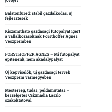
jövőjét
Balatonfüred: stabil gazdálkodás, új
fejlesztések
Kiszámítható gazdasági futópályát ígért
a vállalkozásoknak Forsthoffer Ágnes
Veszprémben
FORSTHOFFER ÁGNES – Mi futópályát
építenénk, nem akadálypályát
Új képviselők, új gazdasági tervek
Veszprém vármegyében
Mesterség, tudás, példamutatás –
beszélgetés Csizmadia László
szakoktatóval