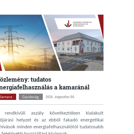
özlemény: tudatos
nergiafelhasználás a kamaránál
Kamara
Gazdaság
2026. augusztus 04.
 rendkívüli aszály következtében kialakult
dőjárási helyzet és az ebből fakadó energetikai
ihívások minden energiafelhasználótól tudatosabb
 felelősebb hozzáállást kívánnak.