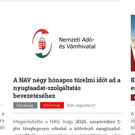
A NAV négy hónapos türelmi időt ad a
K
nyugtaadat-szolgáltatás
e
bevezetéséhez
Gazdaság
NAV hírek
2026. augusztus 07.
 a
A
ra
i
Megerősítette a NAV, hogy
2026. szeptember 1-
t)
k
jén ténylegesen elindul a kötelező nyugtaadat-
és