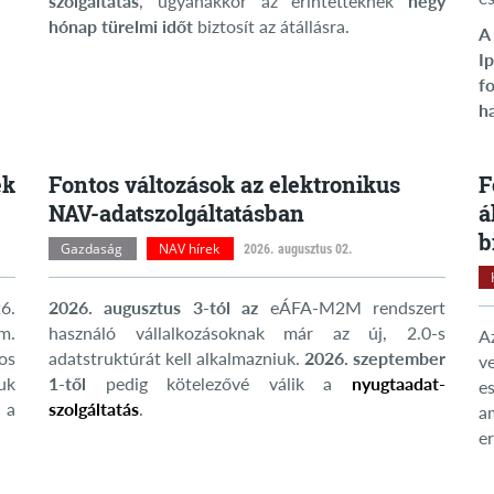
szolgáltatás
, ugyanakkor az érintetteknek
négy
hónap türelmi időt
biztosít az átállásra.
A
I
f
h
ek
Fontos változások az elektronikus
F
NAV-adatszolgáltatásban
á
b
Gazdaság
NAV hírek
2026. augusztus 02.
6.
2026. augusztus 3-tól az
eÁFA-M2M rendszert
rm.
használó vállalkozásoknak már az új, 2.0-s
A
os
adatstruktúrát kell alkalmazniuk.
2026. szeptember
v
iuk
1-től
pedig kötelezővé válik a
nyugtaadat-
e
 a
szolgáltatás
.
a
e