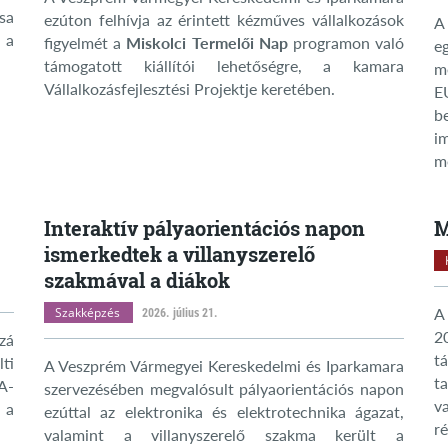
sa
ezúton felhívja az érintett kézműves vállalkozások
A
 a
figyelmét a
Miskolci Termelői Nap
programon való
e
támogatott kiállítói lehetőségre, a kamara
m
Vállalkozásfejlesztési Projektje keretében.
E
b
i
mé
Interaktív pályaorientációs napon
M
ismerkedtek a villanyszerelő
szakmával a diákok
Szakképzés
A
2026. július 21.
2
zá
t
ti
A Veszprém Vármegyei Kereskedelmi és Iparkamara
t
A-
szervezésében megvalósult pályaorientációs napon
v
 a
ezúttal az elektronika és elektrotechnika ágazat,
ré
valamint a villanyszerelő szakma került a