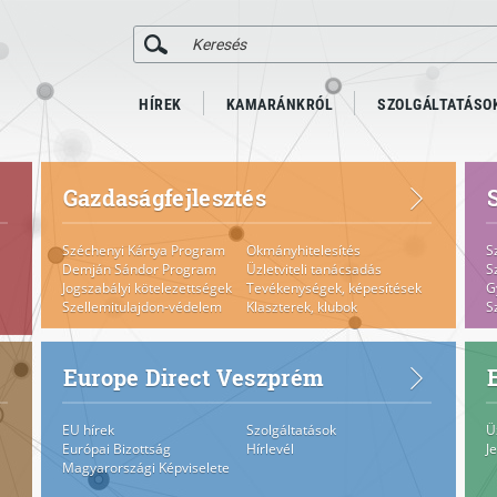
HÍREK
KAMARÁNKRÓL
SZOLGÁLTATÁSO
Gazdaságfejlesztés
Széchenyi Kártya Program
Okmányhitelesítés
S
Demján Sándor Program
Üzletviteli tanácsadás
S
Jogszabályi kötelezettségek
Tevékenységek, képesítések
G
Szellemitulajdon-védelem
Klaszterek, klubok
S
Europe Direct Veszprém
EU hírek
Szolgáltatások
Ü
Európai Bizottság
Hírlevél
J
Magyarországi Képviselete