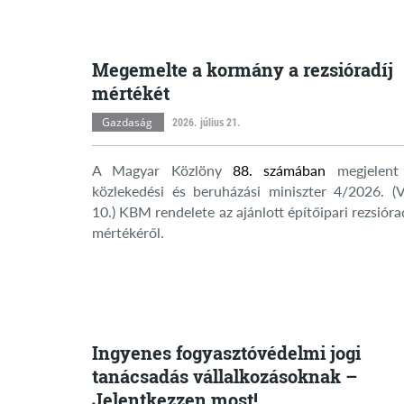
Megemelte a kormány a rezsióradíj
mértékét
Gazdaság
2026. július 21.
A Magyar Közlöny
88. számában
megjelent
közlekedési és beruházási miniszter 4/2026. (VI
10.) KBM rendelete az ajánlott építőipari rezsióra
mértékéről.
Ingyenes fogyasztóvédelmi jogi
tanácsadás vállalkozásoknak –
Jelentkezzen most!