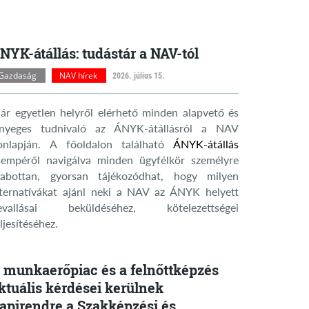
NYK-átállás: tudástár a NAV-tól
Gazdaság
NAV hírek
2026. július 15.
ár egyetlen helyről elérhető minden alapvető és
ényeges tudnivaló az ÁNYK-átállásról a NAV
onlapján. A főoldalon található
ÁNYK-átállás
sempéről navigálva minden ügyfélkör személyre
zabottan, gyorsan tájékozódhat, hogy milyen
lternatívákat ajánl neki a NAV az ÁNYK helyett
evallásai beküldéséhez, kötelezettségei
ljesítéséhez.
 munkaerőpiac és a felnőttképzés
ktuális kérdései kerülnek
apirendre a Szakképzési és