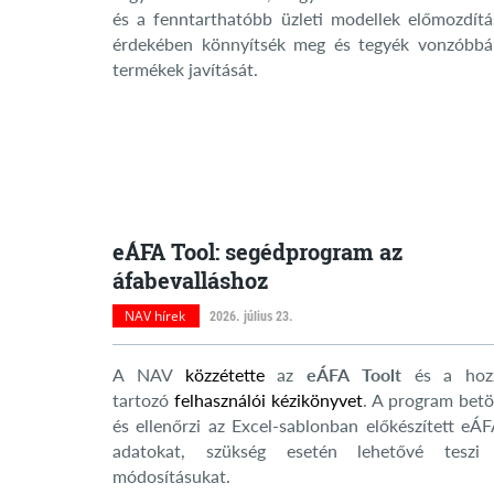
és a fenntarthatóbb üzleti modellek előmozdítá
érdekében könnyítsék meg és tegyék vonzóbbá
termékek javítását.
eÁFA Tool: segédprogram az
áfabevalláshoz
NAV hírek
2026. július 23.
A NAV
közzétette
az
eÁFA Toolt
és a hoz
tartozó
felhasználói kézikönyvet
. A program betöl
és ellenőrzi az Excel-sablonban előkészített eÁF
adatokat, szükség esetén lehetővé teszi
módosításukat.