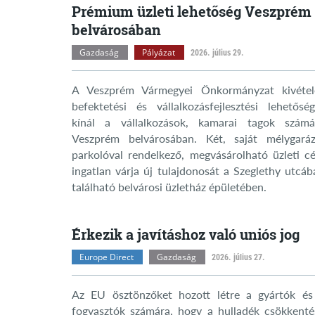
Prémium üzleti lehetőség Veszprém
belvárosában
Gazdaság
Pályázat
2026. július 29.
A Veszprém Vármegyei Önkormányzat kivétel
befektetési és vállalkozásfejlesztési lehetőség
kínál a vállalkozások, kamarai tagok számá
Veszprém belvárosában. Két, saját mélygaráz
parkolóval rendelkező, megvásárolható üzleti cé
ingatlan várja új tulajdonosát a Szeglethy utcáb
található belvárosi üzletház épületében.
Érkezik a javításhoz való uniós jog
Europe Direct
Gazdaság
2026. július 27.
Az EU ösztönzőket hozott létre a gyártók és
fogyasztók számára, hogy a hulladék csökkenté