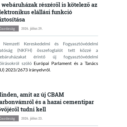
 webáruházak részéről is kötelező az
lektronikus elállási funkció
iztosítása
Gazdaság
2026. július 29.
 Nemzeti Kereskedelmi és Fogyasztóvédelmi
atóság (NKFH) összefoglalót tett közzé a
ebáruházakat érintő új fogyasztóvédelmi
lőírásokról szóló
Európai Parlament és a Tanács
EU) 2023/2673 irányelvről
.
inden, amit az új CBAM
arbonvámról és a hazai cementipar
övőjéről tudni kell
Gazdaság
2026. július 23.