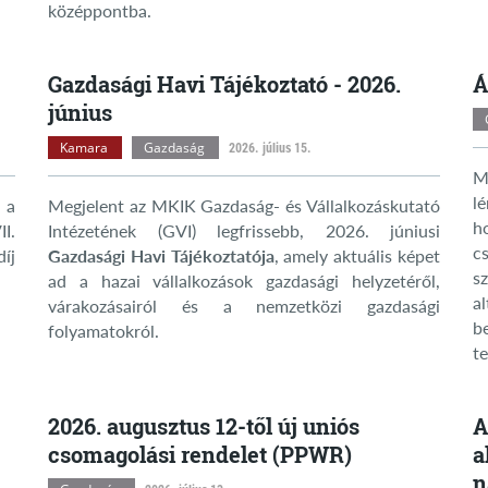
középpontba.
Gazdasági Havi Tájékoztató - 2026.
Á
június
Kamara
Gazdaság
2026. július 15.
M
l
 a
Megjelent az MKIK Gazdaság- és Vállalkozáskutató
h
I.
Intézetének (GVI) legfrissebb, 2026. júniusi
c
díj
Gazdasági Havi Tájékoztatója
, amely aktuális képet
s
ad a hazai vállalkozások gazdasági helyzetéről,
a
várakozásairól és a nemzetközi gazdasági
b
folyamatokról.
te
2026. augusztus 12-től új uniós
A
csomagolási rendelet (PPWR)
a
n