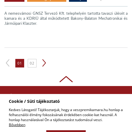
A nemesvámosi GNSZ Tervező Kft. telephelyén tartotta tavaszi ülését a
kamara és a KDRIÜ által működtetett Bakony-Balaton Mechatronikai és
Járműipari Klaszter.
01
02
ADATKEZELÉSI
Cookie / Süti tájékoztató
TÁJÉKOZTATÓ
Kedves Látogató! Tájékoztatjuk, hogy a veszpremikamara.hu honlap a
felhasználói élmény fokozásának érdekében cookie-kat használ. A
COPYRIGHT © 2018 - 2026 VKIK. |
KAPCSOLAT
ALL RIGHTS RESERVED! DESIGNED &
honlap használatával Ön a tájékoztatást tudomásul veszi.
POWERED BY
POSITIVE ADAMSKY
Bővebben