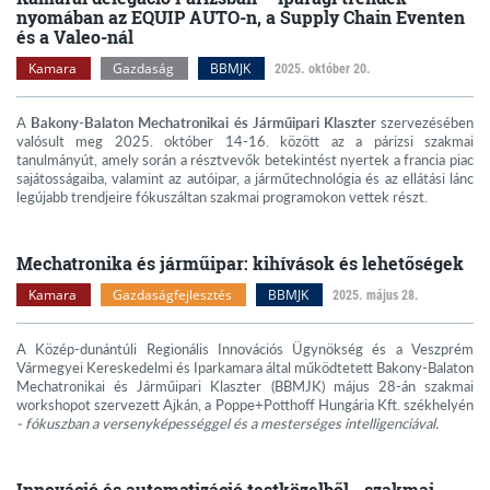
nyomában az EQUIP AUTO-n, a Supply Chain Eventen
és a Valeo-nál
Kamara
Gazdaság
BBMJK
2025. október 20.
A
Bakony-Balaton Mechatronikai és Járműipari Klaszter
szervezésében
valósult meg 2025. október 14-16. között az a párizsi szakmai
tanulmányút, amely során a résztvevők betekintést nyertek a francia piac
sajátosságaiba, valamint az autóipar, a járműtechnológia és az ellátási lánc
legújabb trendjeire fókuszáltan szakmai programokon vettek részt.
Mechatronika és járműipar: kihívások és lehetőségek
Kamara
Gazdaságfejlesztés
BBMJK
2025. május 28.
A Közép-dunántúli Regionális Innovációs Ügynökség és a Veszprém
Vármegyei Kereskedelmi és Iparkamara által működtetett Bakony-Balaton
Mechatronikai és Járműipari Klaszter (BBMJK) május 28-án szakmai
workshopot szervezett Ajkán, a Poppe+Potthoff Hungária Kft. székhelyén
- fókuszban a versenyképességgel és a mesterséges intelligenciával.
Innováció és automatizáció testközelből - szakmai