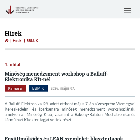
Toggle
navigat
Hírek
Hírek
BBMJK
1. oldal
Minőség menedzsment workshop a Balluff-
Elektronika Kft-nél
Kamara
BBMJK
2026. május 07.
A Balluff-Elektronika Kft. adott otthont május 7-én a Veszprém Vármegyei
Kereskedelmi és Iparkamara minőség menedzsment workshopjának,
amelyen a Minőség Klub, valamint a Bakony-Balaton Mechatronikai és
Járműipari Klaszter tagjai vettek részt.
Együttműködés és LEAN szemlélet: klasztertagok