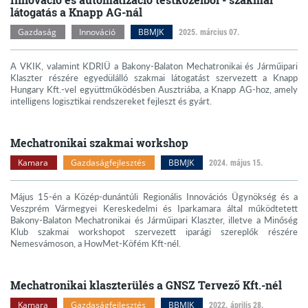
látogatás a Knapp AG-nál
Gazdaság
Innováció
BBMJK
2025. március 07.
A VKIK, valamint KDRIÜ a Bakony-Balaton Mechatronikai és Járműipari
Klaszter részére egyedülálló szakmai látogatást szervezett a Knapp
Hungary Kft.-vel együttműködésben Ausztriába, a Knapp AG-hoz, amely
intelligens logisztikai rendszereket fejleszt és gyárt.
Mechatronikai szakmai workshop
Kamara
Gazdaságfejlesztés
BBMJK
2024. május 15.
Május 15-én a Közép-dunántúli Regionális Innovációs Ügynökség és a
Veszprém Vármegyei Kereskedelmi és Iparkamara által működtetett
Bakony-Balaton Mechatronikai és Járműipari Klaszter, illetve a Minőség
Klub szakmai workshopot szervezett iparági szereplők részére
Nemesvámoson, a HowMet-Köfém Kft-nél.
Mechatronikai klaszterülés a GNSZ Tervező Kft.-nél
Kamara
Gazdaságfejlesztés
BBMJK
2022. április 28.