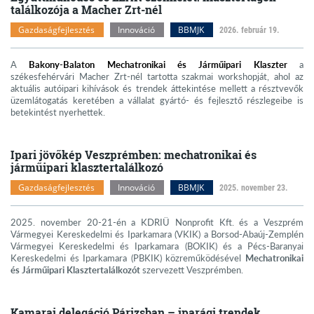
találkozója a Macher Zrt-nél
Gazdaságfejlesztés
Innováció
BBMJK
2026. február 19.
A
Bakony-Balaton Mechatronikai és Járműipari Klaszter
a
székesfehérvári Macher Zrt-nél tartotta szakmai workshopját, ahol az
aktuális autóipari kihívások és trendek áttekintése mellett a résztvevők
üzemlátogatás keretében a vállalat gyártó- és fejlesztő részlegeibe is
betekintést nyerhettek.
Ipari jövőkép Veszprémben: mechatronikai és
járműipari klasztertalálkozó
Gazdaságfejlesztés
Innováció
BBMJK
2025. november 23.
2025. november 20-21-én a KDRIÜ Nonprofit Kft. és a Veszprém
Vármegyei Kereskedelmi és Iparkamara (VKIK) a Borsod-Abaúj-Zemplén
Vármegyei Kereskedelmi és Iparkamara (BOKIK) és a Pécs-Baranyai
Kereskedelmi és Iparkamara (PBKIK) közreműködésével
Mechatronikai
és Járműipari Klasztertalálkozót
szervezett Veszprémben.
Kamarai delegáció Párizsban – iparági trendek