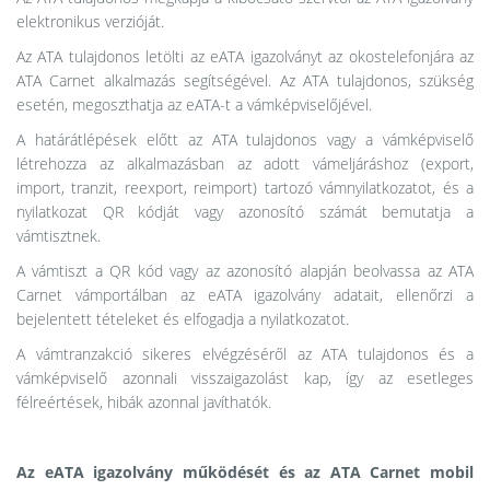
elektronikus verzióját.
Az ATA tulajdonos letölti az eATA igazolványt az okostelefonjára az
ATA Carnet alkalmazás segítségével. Az ATA tulajdonos, szükség
esetén, megoszthatja az eATA-t a vámképviselőjével.
A határátlépések előtt az ATA tulajdonos vagy a vámképviselő
létrehozza az alkalmazásban az adott vámeljáráshoz (export,
import, tranzit, reexport, reimport) tartozó vámnyilatkozatot, és a
nyilatkozat QR kódját vagy azonosító számát bemutatja a
vámtisztnek.
A vámtiszt a QR kód vagy az azonosító alapján beolvassa az ATA
Carnet vámportálban az eATA igazolvány adatait, ellenőrzi a
bejelentett tételeket és elfogadja a nyilatkozatot.
A vámtranzakció sikeres elvégzéséről az ATA tulajdonos és a
vámképviselő azonnali visszaigazolást kap, így az esetleges
félreértések, hibák azonnal javíthatók.
Az eATA igazolvány működését és az ATA Carnet mobil