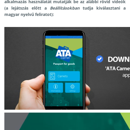
alkalmazás használatát mutatják be az alábbi rövid videók
(a lejátszás előtt a
Beállításokban
tudja kiválasztani a
magyar nyelvű feliratot):