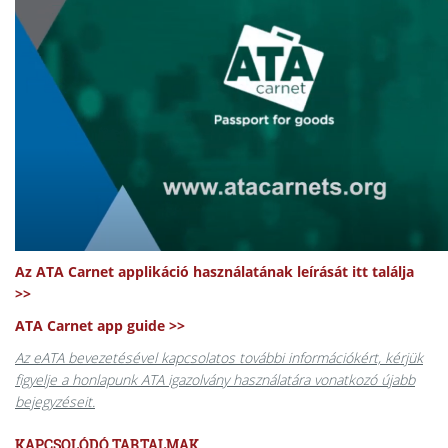
Az ATA Carnet applikáció használatának leírását itt találja
>>
ATA Carnet app guide >>
Az eATA bevezetésével kapcsolatos további információkért, kérjük
figyelje a honlapunk ATA igazolvány használatára vonatkozó újabb
bejegyzéseit.
KAPCSOLÓDÓ TARTALMAK