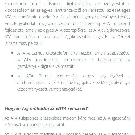
kapcsolódó teljes folyamat digitalizációja: az igényléstől a
kibocsátáson és az egyes vámtranzakciókon keresztül az esetleges
ATA reklamációk kezeléséig és a jogos igények érvényesítéséig.
Ennek gyakorlati megvalósítására az ICC egy új ATA rendszert
fejlesztett, amely az egyes ATA szereplőkre, az ATA tulajdonosokra,
ATA kibocsátókra és a vámhatóságokra szabott digitális eszközöket
is tartalmaz, például:
az ATA Carnet okostelefon alkalmazást, amely segítségével
az ATA tulajdonosok hordozhatják és használhatják az
igazolványuk digitális változatát,
az ATA Carnet vámportált, amely segítségével a
vámhatóságok elvégzik és jóváhagyják az eATA igazolvánnyal
kezdeményezett vámtranzakciókat.
Hogyan fog működni az eATA rendszer?
Az ATA tulajdonos a szokásos módon kérelmezi az ATA igazolvány
kiállítását a kibocsátó kamarától.
Az ATA tulajdonos megkapja a kibocsátó szervtől az ATA igazolvány