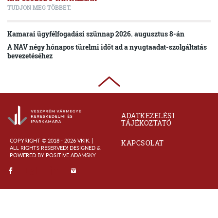
TUDJON MEG TÖBBET.
Kamarai ügyfélfogadási szünnap 2026. augusztus 8-án
A NAV négy hónapos türelmi időt ad a nyugtaadat-szolgáltatás
bevezetéséhez
ADATKEZELÉSI
TÁJÉKOZTATÓ
COPYRIGHT © 2018 - 2026 VKIK. |
KAPCSOLAT
ALL RIGHTS RESERVED! DESIGNED &
POWERED BY
POSITIVE ADAMSKY