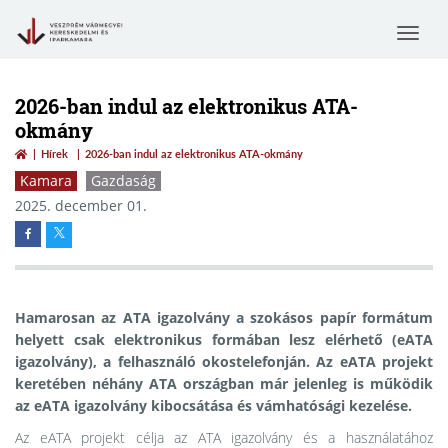
Toggle
navigat
2026-ban indul az elektronikus ATA-
okmány
Hírek
2026-ban indul az elektronikus ATA-okmány
Kamara
Gazdaság
2025. december 01.
Hamarosan az ATA igazolvány a szokásos papír formátum
helyett csak elektronikus formában lesz elérhető (eATA
igazolvány), a felhasználó okostelefonján. Az eATA projekt
keretében néhány ATA országban már jelenleg is működik
az eATA igazolvány kibocsátása és vámhatósági kezelése.
Az eATA projekt célja az ATA igazolvány és a használatához