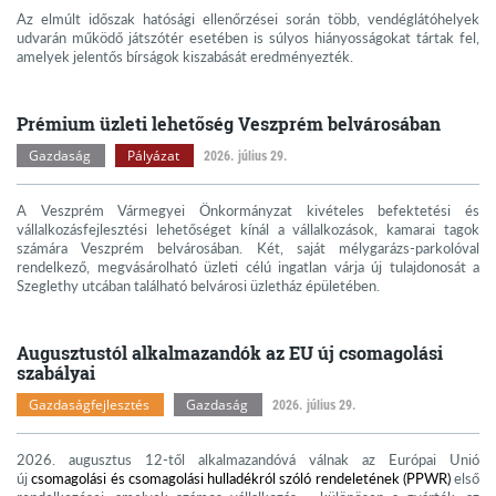
Az elmúlt időszak hatósági ellenőrzései során több, vendéglátóhelyek
udvarán működő játszótér esetében is súlyos hiányosságokat tártak fel,
amelyek jelentős bírságok kiszabását eredményezték.
Prémium üzleti lehetőség Veszprém belvárosában
Gazdaság
Pályázat
2026. július 29.
A Veszprém Vármegyei Önkormányzat kivételes befektetési és
vállalkozásfejlesztési lehetőséget kínál a vállalkozások, kamarai tagok
számára Veszprém belvárosában. Két, saját mélygarázs-parkolóval
rendelkező, megvásárolható üzleti célú ingatlan várja új tulajdonosát a
Szeglethy utcában található belvárosi üzletház épületében.
Augusztustól alkalmazandók az EU új csomagolási
szabályai
Gazdaságfejlesztés
Gazdaság
2026. július 29.
2026. augusztus 12-től alkalmazandóvá válnak az Európai Unió
új
csomagolási és csomagolási hulladékról szóló rendeletének (PPWR)
első