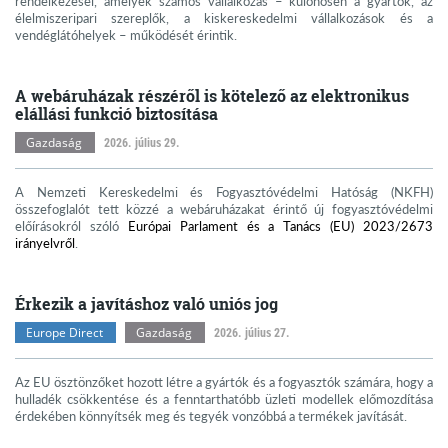
rendelkezései, amelyek számos vállalkozás – különösen a gyártók, az
élelmiszeripari szereplők, a kiskereskedelmi vállalkozások és a
vendéglátóhelyek – működését érintik.
A webáruházak részéről is kötelező az elektronikus
elállási funkció biztosítása
Gazdaság
2026. július 29.
A Nemzeti Kereskedelmi és Fogyasztóvédelmi Hatóság (NKFH)
összefoglalót tett közzé a webáruházakat érintő új fogyasztóvédelmi
előírásokról szóló
Európai Parlament és a Tanács (EU) 2023/2673
irányelvről
.
Érkezik a javításhoz való uniós jog
Europe Direct
Gazdaság
2026. július 27.
Az EU ösztönzőket hozott létre a gyártók és a fogyasztók számára, hogy a
hulladék csökkentése és a fenntarthatóbb üzleti modellek előmozdítása
érdekében könnyítsék meg és tegyék vonzóbbá a termékek javítását.