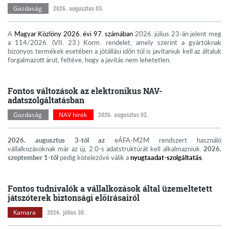
Gazdaság
2026. augusztus 03.
A
Magyar Közlöny 2026. évi 97. számában
2026. július 23-án jelent meg
a 114/2026. (VII. 23.) Korm. rendelet, amely szerint a gyártóknak
bizonyos termékek esetében a jótállási időn túl is javítaniuk kell az általuk
forgalmazott árut, feltéve, hogy a javítás nem lehetetlen.
Fontos változások az elektronikus NAV-
adatszolgáltatásban
Gazdaság
NAV hírek
2026. augusztus 02.
2026. augusztus 3-tól az
eÁFA-M2M rendszert használó
vállalkozásoknak már az új, 2.0-s adatstruktúrát kell alkalmazniuk.
2026.
szeptember 1-től
pedig kötelezővé válik a
nyugtaadat-szolgáltatás
.
Fontos tudnivalók a vállalkozások által üzemeltetett
játszóterek biztonsági előírásairól
Kamara
2026. július 30.