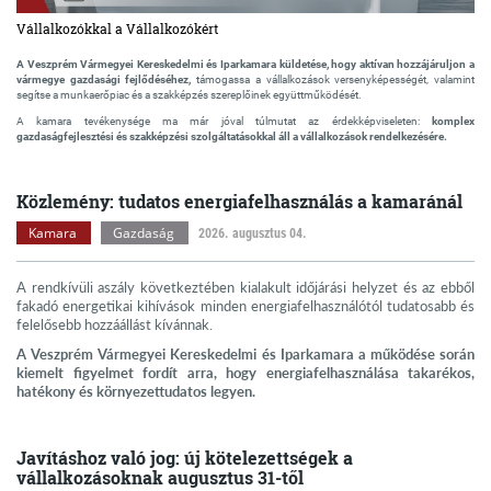
Vállalkozókkal a Vállalkozókért
A Veszprém Vármegyei Kereskedelmi és Iparkamara küldetése, hogy aktívan hozzájáruljon a
vármegye gazdasági fejlődéséhez,
támogassa a vállalkozások versenyképességét, valamint
segítse a munkaerőpiac és a szakképzés szereplőinek együttműködését.
A kamara tevékenysége ma már jóval túlmutat az érdekképviseleten:
komplex
gazdaságfejlesztési és szakképzési szolgáltatásokkal áll a vállalkozások rendelkezésére.
Közlemény: tudatos energiafelhasználás a kamaránál
Kamara
Gazdaság
2026. augusztus 04.
A rendkívüli aszály következtében kialakult időjárási helyzet és az ebből
fakadó energetikai kihívások minden energiafelhasználótól tudatosabb és
felelősebb hozzáállást kívánnak.
A Veszprém Vármegyei Kereskedelmi és Iparkamara a működése során
kiemelt figyelmet fordít arra, hogy energiafelhasználása takarékos,
hatékony és környezettudatos legyen.
Javításhoz való jog: új kötelezettségek a
vállalkozásoknak augusztus 31-től