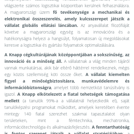
világszerte számos logisztikai központban kerülnek felhasználásra.
A magyarországi üzem
fő tevékenysége a mechanikai és
elektronikai összeszerelés, amely kulcsszerepet játszik a
vállalat globális ellátási láncában.
Az anyavállalat filozófiáját
követve a magyarországi egység is az innovációra és a
hatékonyságra helyezi a hangsúlyt, folyamatosan új megoldásokat
keresve a logisztikai és gyártási folyamatok optimalizálására.
A Knapp cégkultúrájának középpontjában a sokszínűség, az
innováció és a minőség áll.
A vállalatnak a világ minden tájáról
vannak munkatársai, akik bár eltérő háttérrel rendelkeznek, mégis
egy közös szellemiség köti össze őket.
A vállalat kiemelten
figyel a minőségbiztosításra, munkavédelemre és
információbiztonságra
, amelyet több nemzetközi tanúsítvány is
igazol.
A Knapp elkötelezett a fiatal tehetségek támogatása
mellett
(a tanulók 99%-a a vállalatnál helyezkedik el), saját
tanulóképzési programokat működtet, amelyek keretében évente
mintegy 140 fiatal szerezhet szakmai tapasztalatot olyan
területeken, mint a fémtechnika, mechatronika,
információtechnológia és alkalmazásfejlesztés.
A fenntarthatóság
is fontos szerepet játszik a vállalat stratégiájában
: a