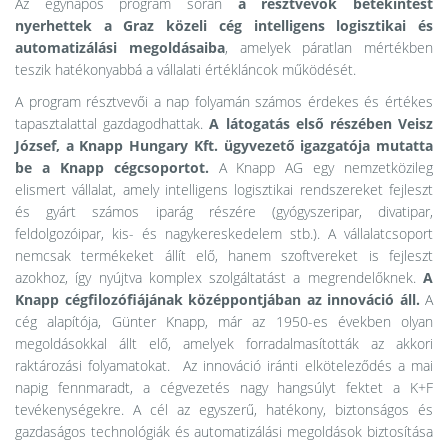
Az egynapos program során
a résztvevők betekintést
nyerhettek a Graz közeli cég intelligens logisztikai és
automatizálási megoldásaiba
, amelyek páratlan mértékben
teszik hatékonyabbá a vállalati értékláncok működését.
A program résztvevői a nap folyamán számos érdekes és értékes
tapasztalattal gazdagodhattak.
A látogatás első részében Veisz
József, a Knapp Hungary Kft. ügyvezető igazgatója mutatta
be a Knapp cégcsoportot.
A Knapp AG egy nemzetközileg
elismert vállalat, amely intelligens logisztikai rendszereket fejleszt
és gyárt számos iparág részére (gyógyszeripar, divatipar,
feldolgozóipar, kis- és nagykereskedelem stb.). A vállalatcsoport
nemcsak termékeket állít elő, hanem szoftvereket is fejleszt
azokhoz, így nyújtva komplex szolgáltatást a megrendelőknek.
A
Knapp cégfilozófiájának középpontjában az innováció áll.
A
cég alapítója, Günter Knapp, már az 1950-es években olyan
megoldásokkal állt elő, amelyek forradalmasították az akkori
raktározási folyamatokat. Az innováció iránti elköteleződés a mai
napig fennmaradt, a cégvezetés nagy hangsúlyt fektet a K+F
tevékenységekre. A cél az egyszerű, hatékony, biztonságos és
gazdaságos technológiák és automatizálási megoldások biztosítása