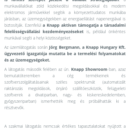
munkavállalókat zöld közlekedési megoldásokkal és modern
elektromos járművekkel segítik a környezettudatos munkába
járásban, az üzemegységekben az energiaellátást napenergiával is
biztosítják. Ezenfelül
a Knapp aktívan támogatja a társadalmi
felelősségvállalási kezdeményezéseket
is, például önkéntes
munkával segíti a helyi közösségeket.
Az üzemlátogatás során
Jörg Bergmann, a Knapp Hungary Kft.
ügyvezető igazgatója mutatta be a termelési folyamatokat
és az üzemegységeket.
A látogatás második felében az ún.
Knapp Showroom
-ban, azaz
bemutatóteremben a cég termékeinek és
szoftverszolgáltatásainak széles spektrumát (automatizált
raktározás megoldások, önjáró szállítóeszközök, felügyeleti
szoftverek a divatiparban, nagy- és kiskereskedelemben,
gyógyszeriparban) ismerhették meg és próbálhatták ki a
résztvevők.
A szakmai látogatás nemcsak értékes tapasztalatokat nyújtott a