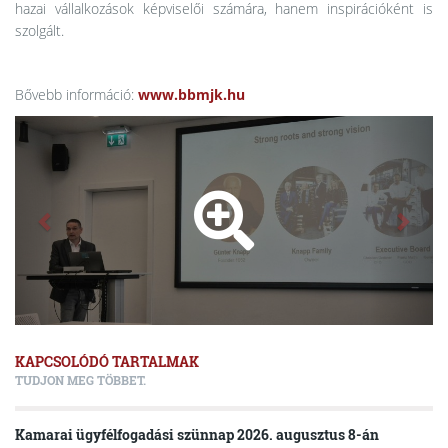
hazai vállalkozások képviselői számára, hanem inspirációként is
szolgált.
Bővebb információ:
www.bbmjk.hu
KAPCSOLÓDÓ TARTALMAK
TUDJON MEG TÖBBET.
Kamarai ügyfélfogadási szünnap 2026. augusztus 8-án