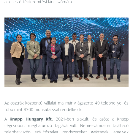
a teljes értékteremtési lánc számára.
Az osztrák központú vállalat ma már világszerte 49 telephellyel és
több mint 8300 munkatárssal rendelkezik.
A
Knapp Hungary Kft.
2021-ben alakult, és azóta a Knapp
cégcsoport meghatározó tagjává vált. Nemesvámoson található
telephelyükön szállítószalag rendszereket gyártanak, amelyek